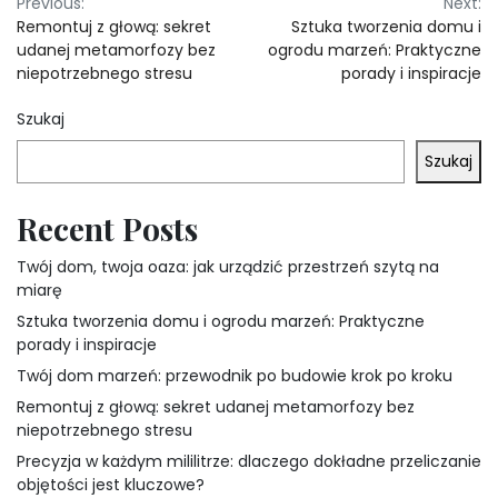
Nawigacja
Previous:
Next:
Remontuj z głową: sekret
Sztuka tworzenia domu i
wpisu
udanej metamorfozy bez
ogrodu marzeń: Praktyczne
niepotrzebnego stresu
porady i inspiracje
Szukaj
Szukaj
Recent Posts
Twój dom, twoja oaza: jak urządzić przestrzeń szytą na
miarę
Sztuka tworzenia domu i ogrodu marzeń: Praktyczne
porady i inspiracje
Twój dom marzeń: przewodnik po budowie krok po kroku
Remontuj z głową: sekret udanej metamorfozy bez
niepotrzebnego stresu
Precyzja w każdym mililitrze: dlaczego dokładne przeliczanie
objętości jest kluczowe?