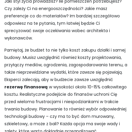
Jaki styl życia prowadzisz? Ile pomieszczeń potrzebujesz?
Czy zależy Ci na energooszczędności? Jakie masz
preferencje co do materiałów? Im bardziej szczegółowo
odpowiesz na te pytania, tym łatwiej będzie Ci
sprecyzować swoje oczekiwania wobec architekta i
wykonawców.
Pamiętaj, że budżet to nie tylko koszt zakupu działki i samej
budowy. Musisz uwzględnić również koszty projektowania,
przyłączy mediów, ogrodzenia, zagospodarowania terenu, a
także nieprzewidziane wydatki, które zawsze się pojawiają.
Eksperci zalecają, aby w budżecie zawsze uwzględnić
rezerwę finansową
w wysokości około 10-15% całkowitego
kosztu. Realistyczne podejście do finansów uchroni Cię
przed wieloma frustracjami i niespodziankami w trakcie
trwania budowy. Planowanie to również wybór odpowiedniej
technologii budowy – czy ma to być dom murowany,
szkieletowy, a może z bali? Każda opcja ma swoje wady i
zalety, które warto dokładnie przeanalizować.