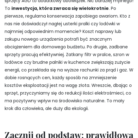
sprzęty AGD to dodatkowy obowiązek. Nic bardziej mylnego!
To
inwestycja, która zwraca się wielokrotnie
. Po
pierwsze, regularna konserwacja zapobiega awariom. Kto z
nas nie doświadczył nagłej usterki pralki czy lodówki w
najmniej odpowiednim momencie? Koszt naprawy lub
zakupu nowego urządzenia potrafi być znacznym
obciążeniem dla domowego budżetu. Po drugie, zadbane
sprzęty pracują efektywniej. Zatkany filtr w pralce, szron w
lodówce czy brudne palniki w kuchence zwiększają zużycie
energii, co przekłada się na wyższe rachunki za prąd i gaz. W
dobie rosnących cen, każdy sposób na zmniejszenie
kosztów eksploatacji jest na wagę złota. Wreszcie, dbając o
sprzęt, przyczyniamy się do redukcji ilości elektrośmieci, co
ma pozytywny wpływ na środowisko naturalne. To mały
krok dla człowieka, ale duży dla ekologii.
Zacznij od podstaw: prawidłowa