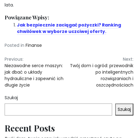
lata.
Powiązane Wpisy:
Jak bezpiecznie zaciągać pożyczki? Ranking
chwilówek w wyborze uczciwej oferty.
Posted in
Finanse
Nawigacja
Previous:
Next:
Niezawodne serce maszyn:
Twój dom i ogród: przewodnik
wpisu
jak dbać o układy
po inteligentnych
hydrauliczne i zapewnić ich
rozwiązaniach i
długie życie
oszczędnościach
Szukaj
Szukaj
Recent Posts