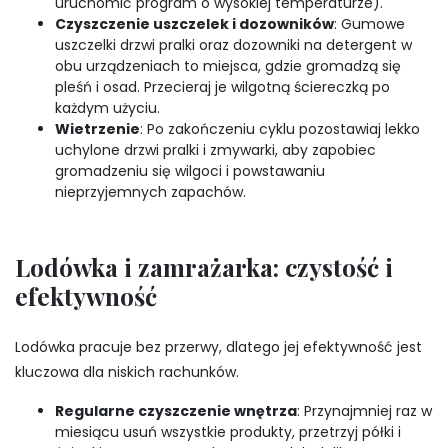
uruchomić program o wysokiej temperaturze).
Czyszczenie uszczelek i dozowników
: Gumowe
uszczelki drzwi pralki oraz dozowniki na detergent w
obu urządzeniach to miejsca, gdzie gromadzą się
pleśń i osad. Przecieraj je wilgotną ściereczką po
każdym użyciu.
Wietrzenie
: Po zakończeniu cyklu pozostawiaj lekko
uchylone drzwi pralki i zmywarki, aby zapobiec
gromadzeniu się wilgoci i powstawaniu
nieprzyjemnych zapachów.
Lodówka i zamrażarka: czystość i
efektywność
Lodówka pracuje bez przerwy, dlatego jej efektywność jest
kluczowa dla niskich rachunków.
Regularne czyszczenie wnętrza
: Przynajmniej raz w
miesiącu usuń wszystkie produkty, przetrzyj półki i