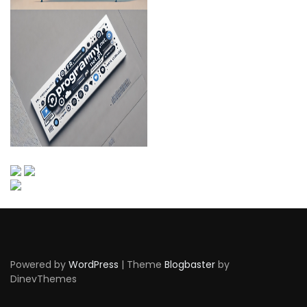
Powered by
WordPress
|
Theme
Blogbaster
by
DinevThemes