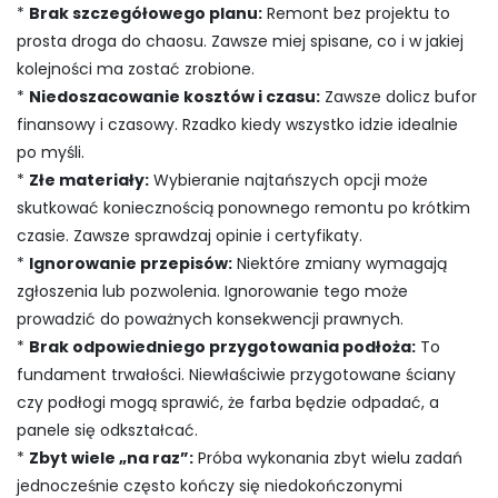
*
Brak szczegółowego planu:
Remont bez projektu to
prosta droga do chaosu. Zawsze miej spisane, co i w jakiej
kolejności ma zostać zrobione.
*
Niedoszacowanie kosztów i czasu:
Zawsze dolicz bufor
finansowy i czasowy. Rzadko kiedy wszystko idzie idealnie
po myśli.
*
Złe materiały:
Wybieranie najtańszych opcji może
skutkować koniecznością ponownego remontu po krótkim
czasie. Zawsze sprawdzaj opinie i certyfikaty.
*
Ignorowanie przepisów:
Niektóre zmiany wymagają
zgłoszenia lub pozwolenia. Ignorowanie tego może
prowadzić do poważnych konsekwencji prawnych.
*
Brak odpowiedniego przygotowania podłoża:
To
fundament trwałości. Niewłaściwie przygotowane ściany
czy podłogi mogą sprawić, że farba będzie odpadać, a
panele się odkształcać.
*
Zbyt wiele „na raz”:
Próba wykonania zbyt wielu zadań
jednocześnie często kończy się niedokończonymi