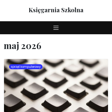
Skip
to
Księgarnia Szkolna
content
maj 2026
sprzęt komputerowy