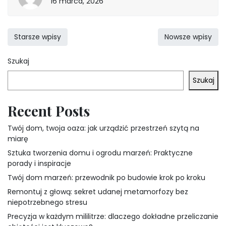
16
16 marca, 2026
marca,
2026
Nawigacja
Starsze wpisy
Nowsze wpisy
po
Szukaj
wpisach
Szukaj
Recent Posts
Twój dom, twoja oaza: jak urządzić przestrzeń szytą na
miarę
Sztuka tworzenia domu i ogrodu marzeń: Praktyczne
porady i inspiracje
Twój dom marzeń: przewodnik po budowie krok po kroku
Remontuj z głową: sekret udanej metamorfozy bez
niepotrzebnego stresu
Precyzja w każdym mililitrze: dlaczego dokładne przeliczanie