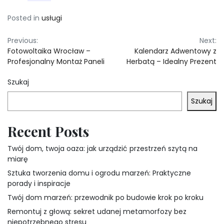
Posted in
usługi
Nawigacja
Previous:
Next:
Fotowoltaika Wrocław –
Kalendarz Adwentowy z
wpisu
Profesjonalny Montaż Paneli
Herbatą – Idealny Prezent
Szukaj
Szukaj
Recent Posts
Twój dom, twoja oaza: jak urządzić przestrzeń szytą na
miarę
Sztuka tworzenia domu i ogrodu marzeń: Praktyczne
porady i inspiracje
Twój dom marzeń: przewodnik po budowie krok po kroku
Remontuj z głową: sekret udanej metamorfozy bez
niepotrzebnego stresu