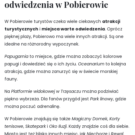
odwiedzenia w Pobierowie
W Pobierowie turystów czeka wiele ciekawych
atrakcji
turystycznych
i
miejsca warte odwiedzenia
. Oprócz
pięknej plaży, Pobierowo ma wiele innych atrakcji. Są one
idealne na różnorodny wypoczynek.
Papugarnia
to miejsce, gdzie można zobaczyć kolorowe
papugi i dowiedzieć się o ich życiu.
Oceanarium
to kolejna
atrakcja, gdzie można zanurzyć się w świecie morskiej
fauny.
Na
Platformie widokowej w Trzęsaczu
można podziwiać
piękno wybrzeża. Dla fanów przygód jest
Park linowy
, gdzie
można poczuć adrenalinę.
W Pobierowie znajdują się także
Magiczny Domek
,
Korty
tenisowe
,
Skatepark
i
Oko Iluzji
. Każdy znajdzie coś dla siebie.
Miasto jest też blisko innych miejsc, jak
Niechorze
i
Rewal
.